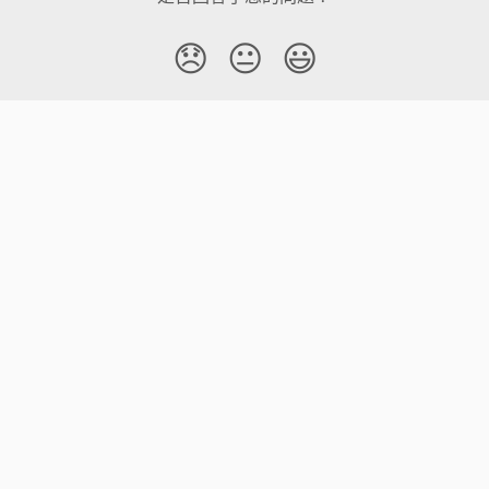
😞
😐
😃