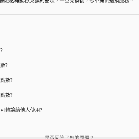
請務必確認欲兌換的品項，一旦兌換後，恕不提供退換服務。
?
數?
點數?
點數?
可轉讓給他人使用?
是否回答了您的問題？